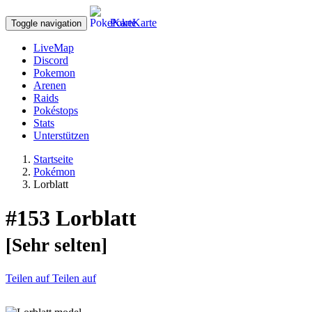
PokeKarte
Toggle navigation
LiveMap
Discord
Pokemon
Arenen
Raids
Pokéstops
Stats
Unterstützen
Startseite
Pokémon
Lorblatt
#153
Lorblatt
[Sehr selten]
Teilen auf
Teilen auf