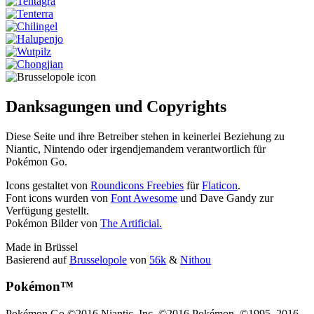
Danksagungen und Copyrights
Diese Seite und ihre Betreiber stehen in keinerlei Beziehung zu
Niantic, Nintendo oder irgendjemandem verantwortlich für
Pokémon Go.
Icons gestaltet von
Roundicons Freebies
für
Flaticon
.
Font icons wurden von
Font Awesome
und Dave Gandy zur
Verfügung gestellt.
Pokémon Bilder von
The Artificial.
Made in Brüssel
Basierend auf
Brusselopole
von
56k
&
Nithou
Pokémon™
Pokémon Go ©2016 Niantic, Inc. ©2016 Pokémon. ©1995–2016