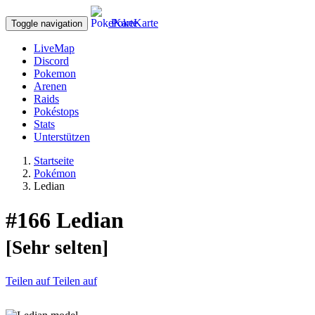
PokeKarte
Toggle navigation
LiveMap
Discord
Pokemon
Arenen
Raids
Pokéstops
Stats
Unterstützen
Startseite
Pokémon
Ledian
#166
Ledian
[Sehr selten]
Teilen auf
Teilen auf