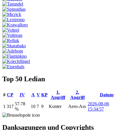
Top 50
Ledian
1.
2.
#
CP
IV
A
V
KP
Datum
Angriff
Angriff
57.78
2026-08-06
1
317
10
7
9
Konter
Aero-Ass
%
15:34:57
Danksagungen und Copyrights