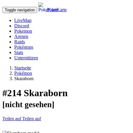
PokeKarte
Toggle navigation
LiveMap
Discord
Pokemon
Arenen
Raids
Pokéstops
Stats
Unterstützen
Startseite
Pokémon
Skaraborn
#214
Skaraborn
[nicht gesehen]
Teilen auf
Teilen auf