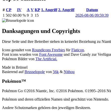
#
CP
IV
A
V
KP
1. Angriff
2. Angriff
Datum
1
502
60.00 %
9
3
15
2026-08-06 09:59:39
Danksagungen und Copyrights
Diese Seite und ihre Betreiber stehen in keinerlei Beziehung zu Nia
Icons gestaltet von
Roundicons Freebies
für
Flaticon
.
Font icons wurden von
Font Awesome
und Dave Gandy zur Verfügung
Pokémon Bilder von
The Artificial.
Made in Brüssel
Basierend auf
Brusselopole
von
56k
&
Nithou
Pokémon™
Pokémon Go ©2016 Niantic, Inc. ©2016 Pokémon. ©1995–2016 Nin
Pokémon und deren offiziellen Namen sind geschützt von Nintendo.
Andere Schutzmarken gehören den jeweiligen Besitzern.