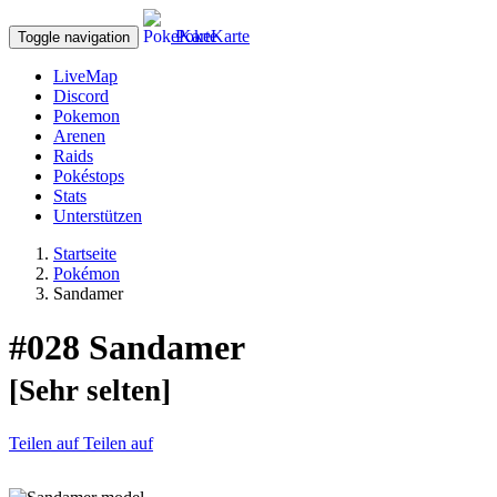
PokeKarte
Toggle navigation
LiveMap
Discord
Pokemon
Arenen
Raids
Pokéstops
Stats
Unterstützen
Startseite
Pokémon
Sandamer
#028
Sandamer
[Sehr selten]
Teilen auf
Teilen auf