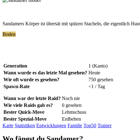
Sandamers Körper ist übersät mit spitzen Stacheln, die eigentlich Hau
Boden
Generation
1 (Kanto)
Wann wurde es das letzte Mal gesehen?
Heute
Wie oft wurde es gesehen?
750 gesehen
Spawn-Rate
<1 / Tag
Wann war der letzte Raid?
Noch nie
Wie viele Raids gab es?
0 gesehen
Bester Quick-Move
Lehmschuss
Bester Spezial-Move
Erdbeben
Karte
Statistiken
Entwicklungen
Familie
Top50
Trainer
Wo
fängst
du Sandamer?