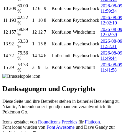
60.00
2026-08-09
10
209
12
6
9
Konfusion
Psychoschock
%
11:59:34
42.22
2026-08-09
11
193
1
10
8
Konfusion
Psychoschock
%
12:02:19
68.89
2026-08-09
12
157
12
12
7
Konfusion
Windschnitt
%
12:02:39
53.33
2026-08-09
13
92
1
15
8
Konfusion
Psychoschock
%
11:52:31
75.56
2026-08-09
14
72
14
14
6
Luftschnitt
Psychoschock
%
11:49:44
53.33
2026-08-09
15
39
3
9
12
Konfusion
Windschnitt
%
11:41:58
Danksagungen und Copyrights
Diese Seite und ihre Betreiber stehen in keinerlei Beziehung zu
Niantic, Nintendo oder irgendjemandem verantwortlich für
Pokémon Go.
Icons gestaltet von
Roundicons Freebies
für
Flaticon
.
Font icons wurden von
Font Awesome
und Dave Gandy zur