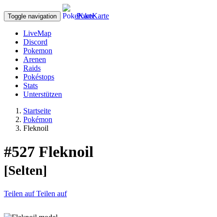
PokeKarte
Toggle navigation
LiveMap
Discord
Pokemon
Arenen
Raids
Pokéstops
Stats
Unterstützen
Startseite
Pokémon
Fleknoil
#527
Fleknoil
[Selten]
Teilen auf
Teilen auf