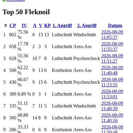
Top 50
Fleknoil
#
CP
IV
A
V
KP
1. Angriff
2. Angriff
Datum
75.56
2026-08-09
1
802
6
15
13
Luftschnitt
Windschnitt
%
11:05:37
17.78
2026-08-09
2
658
2
3
3
Luftschnitt
Aero-Ass
%
11:55:37
55.56
2026-08-09
3
628
10
7
8
Luftschnitt
Psychoschock
%
11:51:27
62.22
2026-08-09
4
506
9
13
6
Konfusion
Aero-Ass
%
11:40:48
66.67
2026-08-09
5
430
9
15
6
Luftschnitt
Psychoschock
%
11:23:35
2026-08-09
6
389
8.89 %
0
3
1
Luftschnitt
Aero-Ass
11:53:01
51.11
2026-08-09
7
335
7
11
5
Luftschnitt
Windschnitt
%
11:40:39
68.89
2026-08-09
8
300
14
8
9
Luftschnitt
Aero-Ass
%
11:40:16
33.33
2026-08-09
9
286
0
6
9
Konfusion
Aero-Ass
%
11:50:48