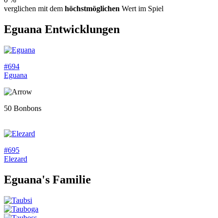
verglichen mit dem
höchstmöglichen
Wert im Spiel
Eguana
Entwicklungen
#694
Eguana
50 Bonbons
#695
Elezard
Eguana
's Familie