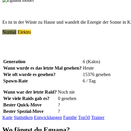
Es ist in der Wüste zu Hause und wandelt die Energie der Sonne in
Normal
Elektro
Generation
6 (Kalos)
Wann wurde es das letzte Mal gesehen?
Heute
Wie oft wurde es gesehen?
15376 gesehen
Spawn-Rate
6 / Tag
Wann war der letzte Raid?
Noch nie
Wie viele Raids gab es?
0 gesehen
Bester Quick-Move
?
Bester Spezial-Move
?
Karte
Statistiken
Entwicklungen
Familie
Top50
Trainer
Wo
fängst
du Eguana?