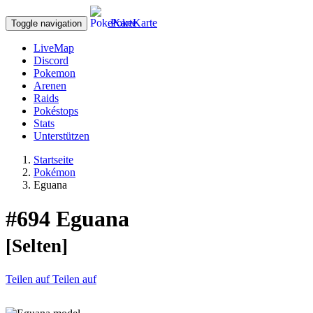
PokeKarte
Toggle navigation
LiveMap
Discord
Pokemon
Arenen
Raids
Pokéstops
Stats
Unterstützen
Startseite
Pokémon
Eguana
#694
Eguana
[Selten]
Teilen auf
Teilen auf