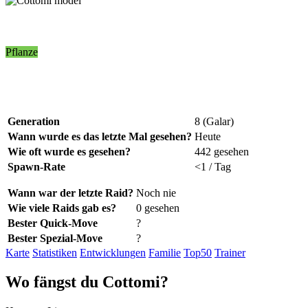
Pflanze
Generation
8 (Galar)
Wann wurde es das letzte Mal gesehen?
Heute
Wie oft wurde es gesehen?
442 gesehen
Spawn-Rate
<1 / Tag
Wann war der letzte Raid?
Noch nie
Wie viele Raids gab es?
0 gesehen
Bester Quick-Move
?
Bester Spezial-Move
?
Karte
Statistiken
Entwicklungen
Familie
Top50
Trainer
Wo
fängst
du Cottomi?