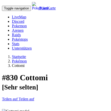
PokeKarte
Toggle navigation
LiveMap
Discord
Pokemon
Arenen
Raids
Pokéstops
Stats
Unterstützen
Startseite
Pokémon
Cottomi
#830
Cottomi
[Sehr selten]
Teilen auf
Teilen auf