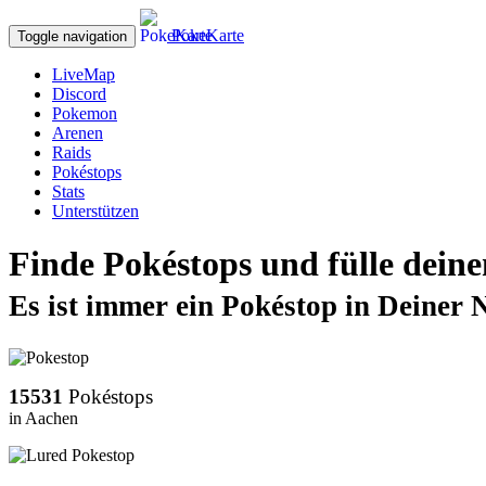
PokeKarte
Toggle navigation
LiveMap
Discord
Pokemon
Arenen
Raids
Pokéstops
Stats
Unterstützen
Finde
Pokéstops
und fülle deine
Es ist immer ein
Pokéstop
in Deiner 
15531
Pokéstops
in Aachen