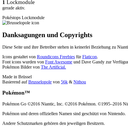
1
Lockmodule
gerade aktiv.
Pokéstops
Lockmodule
Danksagungen und Copyrights
Diese Seite und ihre Betreiber stehen in keinerlei Beziehung zu Nia
Icons gestaltet von
Roundicons Freebies
für
Flaticon
.
Font icons wurden von
Font Awesome
und Dave Gandy zur Verfügung
Pokémon Bilder von
The Artificial.
Made in Brüssel
Basierend auf
Brusselopole
von
56k
&
Nithou
Pokémon™
Pokémon Go ©2016 Niantic, Inc. ©2016 Pokémon. ©1995–2016 Nin
Pokémon und deren offiziellen Namen sind geschützt von Nintendo.
Andere Schutzmarken gehören den jeweiligen Besitzern.